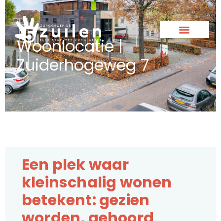
Woonlocatie |
Zuiderhogeweg 7
Een plek waar
kleinschalig wonen
betekent: gezien
worden, gehoord